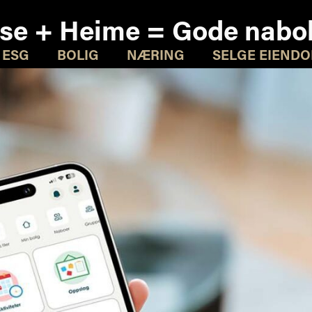
se + Heime = Gode nabo
ESG
BOLIG
NÆRING
SELGE EIEND