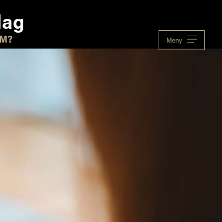
lag
OM?
Meny