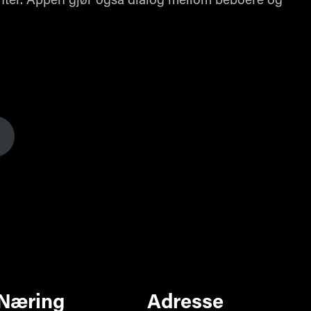
ementer. Appen gjør også dialog mellom beboere og
:
Næring
Adresse