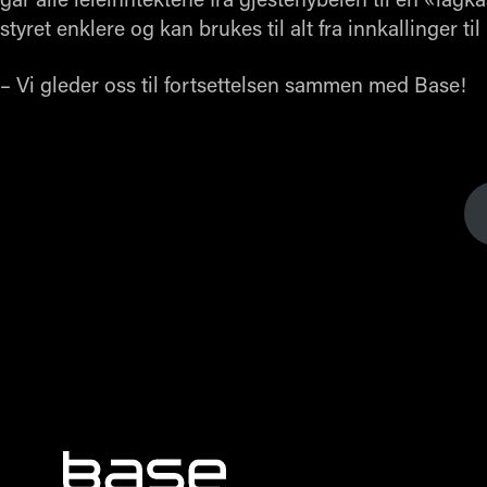
går alle leieinntektene fra gjestehybelen til en «la
styret enklere og kan brukes til alt fra innkallinger ti
– Vi gleder oss til fortsettelsen sammen med Base!