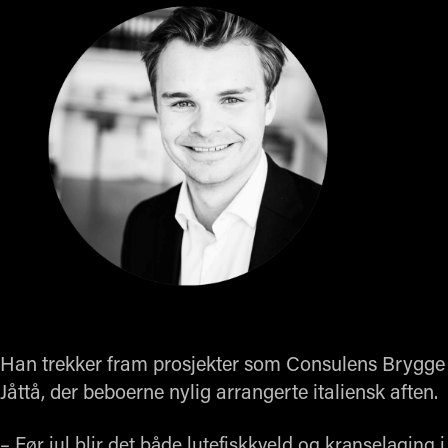
Han trekker fram prosjekter som Consulens Brygge ve
Jåttå, der beboerne nylig arrangerte italiensk aften.
– Før jul blir det både lutefiskkveld og kranselaging 