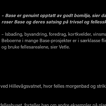
– Base er genuint opptatt av godt bomiljø, sier d
roser Base og deres satsing på trivsel og fellessk
– Isbading, byvandring, foredrag, kortkvelder, vinsm
Beboerne i mange Base-prosjekter er i særklasse flink
og bruke fellesarealene, sier Vetle.
d Hillevågsvatnet, hvor felles morgenbad og strikke
i felleshuset, forteller han om andre eksempler på pla