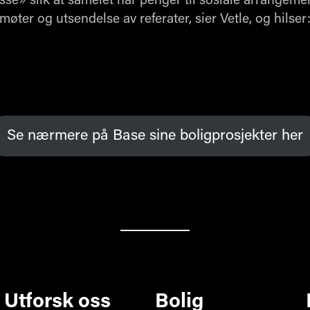
gkasse» slik at sameiet har penger til sosiale arrang
l møter og utsendelse av referater, sier Vetle, og hilser
Se nærmere på Base sine boligprosjekter her
Utforsk oss
Bolig