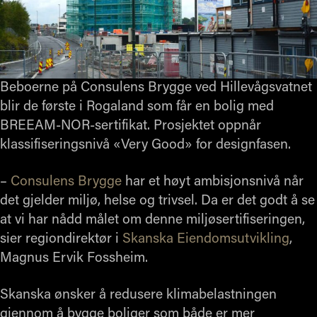
Beboerne på Consulens Brygge ved Hillevågsvatnet
blir de første i Rogaland som får en bolig med
BREEAM-NOR-sertifikat. Prosjektet oppnår
klassifiseringsnivå «Very Good» for designfasen.
–
Consulens Brygge
har et høyt ambisjonsnivå når
det gjelder miljø, helse og trivsel. Da er det godt å se
at vi har nådd målet om denne miljøsertifiseringen,
sier regiondirektør i
Skanska Eiendomsutvikling
,
Magnus Ervik Fossheim.
Skanska ønsker å redusere klimabelastningen
gjennom å bygge boliger som både er mer