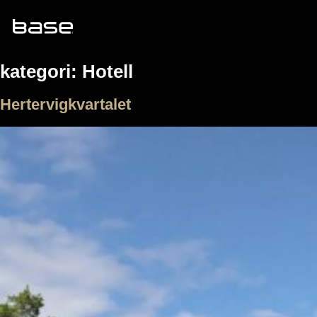
Skip
to
content
kategori:
Hotell
Hertervigkvartalet