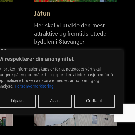
Jåtun
Her skal vi utvikle den mest
attraktive og fremtidsrettede
bydelen i Stavanger.
ges
og
Vi respekterer din anonymitet
Vi bruker informasjonskapsler for at nettstedet vårt skal
fungere på en god måte. I tillegg bruker vi informasjonen for å
optimalisere bruken av sosiale medier, annonsering og
analyse.
Personvernerklæring
Tilpass
Avvis
Godta alt
Referanse