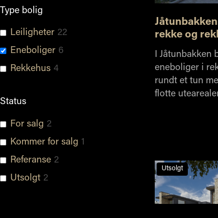
Type bolig
Jåtunbakken 
Leiligheter
22
rekke og re
Eneboliger
6
I Jåtunbakken 
eneboliger i r
Rekkehus
4
rundt et tun me
flotte utearealer
Status
For salg
2
Kommer for salg
1
Referanse
2
Utsolgt
Utsolgt
2
Kategori