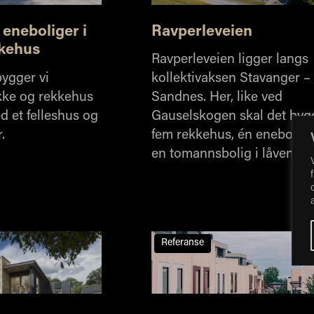
Ravperleveien
eneboliger i
kkehus
Ravperleveien ligger langs
bygger vi
kollektivaksen Stavanger –
ekke og rekkehus
Sandnes. Her, like ved
d et felleshus og
Gauselskogen skal det byg
.
fem rekkehus, én enebolig 
en tomannsbolig i låven.
Referanse