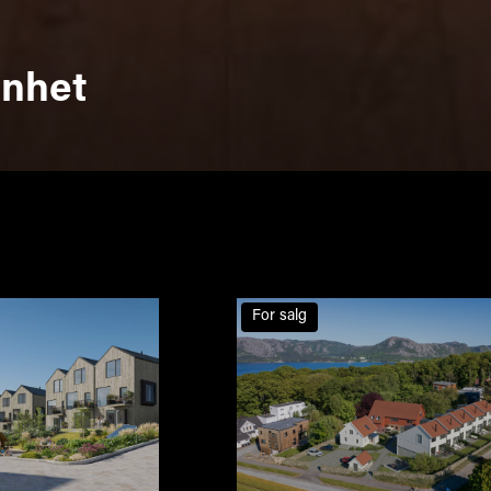
enhet
For salg