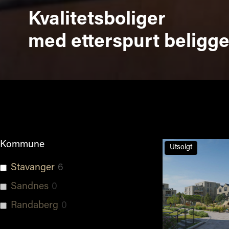
Kvalitetsboliger
med etterspurt beligg
Kommune
Utsolgt
Stavanger
6
Sandnes
0
Randaberg
0