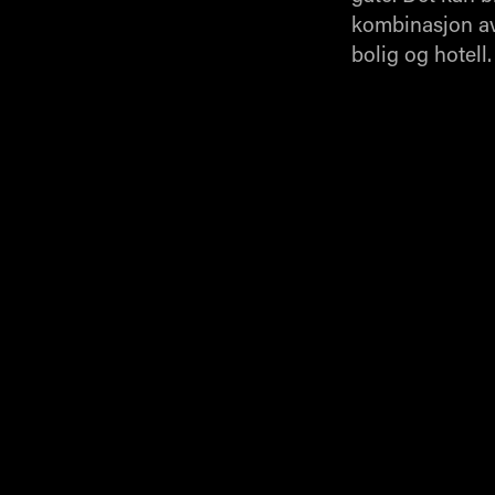
kombinasjon av
bolig og hotell.
Referanser
Quality Hote