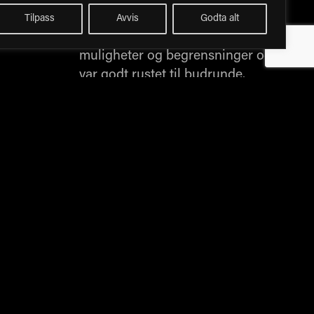
Property hadde i forkant gjort
Tilpass
Avvis
Godta alt
undersøkelser om tomtens
muligheter og begrensninger og
var godt rustet til budrunde.