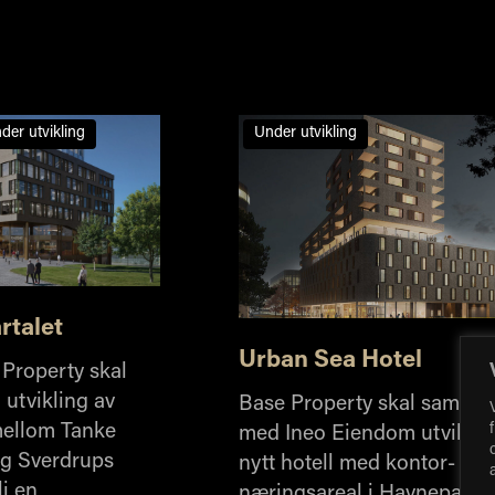
der utvikling
Under utvikling
rtalet
Urban Sea Hotel
Property skal
utvikling av
Base Property skal samme
ellom Tanke
med Ineo Eiendom utvikle 
og Sverdrups
nytt hotell med kontor- og
li en
næringsareal i Havneparken