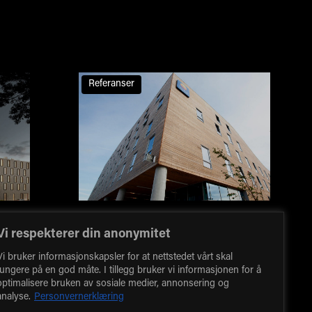
Referanser
Comfort Square Hotel
Vi respekterer din anonymitet
n
I slutten av 2007 ble taket på
Vi bruker informasjonskapsler for at nettstedet vårt skal
fungere på en god måte. I tillegg bruker vi informasjonen for å
et
parkeringsanlegget i
optimalisere bruken av sosiale medier, annonsering og
Løkkeveien annonsert for salg
analyse.
Personvernerklæring
 i
av Stavanger kommune. Base