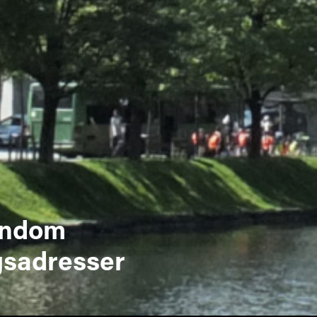
endom
ngsadresser