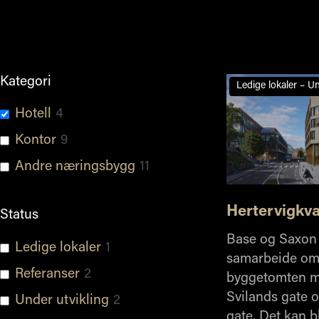
Kategori
Ledige lokaler – Un
Hotell
4
Kontor
9
Andre næringsbygg
11
Hertervigkva
Status
Base og Saxon 
Ledige lokaler
1
samarbeide om 
Referanser
2
byggetomten m
Svilands gate 
Under utvikling
2
gate. Det kan b