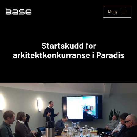
Skip
to
Meny
content
Startskudd for
arkitektkonkurranse i Paradis