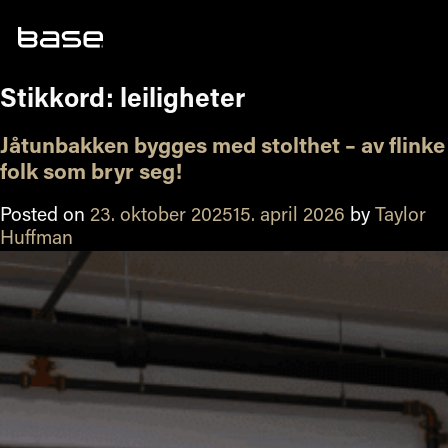
Skip
to
content
Stikkord:
leiligheter
Jåtunbakken bygges med stolthet – av flinke
folk som bryr seg!
Posted on
23. oktober 2025
15. april 2026
by
Taylor
Huffman