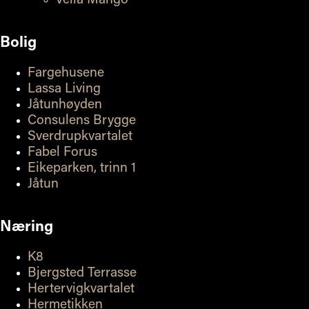
Vella Mango
Bolig
Fargehusene
Lassa Living
Jåtunhøyden
Consulens Brygge
Sverdrupkvartalet
Fabel Forus
Eikeparken, trinn 1
Jåtun
Næring
K8
Bjergsted Terrasse
Hertervigkvartalet
Hermetikken