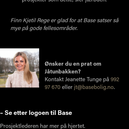
prosjekter som dette, sier jærbuen.
Finn Kjetil Rege er glad for at Base satser så
mye på gode fellesområder.
Ønsker du en prat om
Jåtunbakken?
Kontakt Jeanette Tunge på
992
97 670
eller
jt@basebolig.no
.
– Se etter logoen til Base
Prosjektlederen har mer på hjertet.